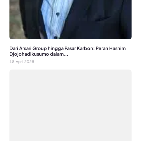
Dari Arsari Group hingga Pasar Karbon: Peran Hashim
Djojohadikusumo dalam...
18 April 2026