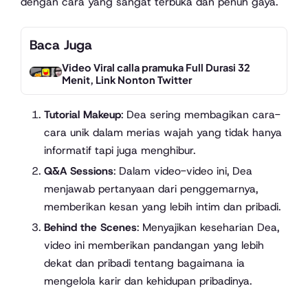
dengan cara yang sangat terbuka dan penuh gaya.
Baca Juga
Video Viral calla pramuka Full Durasi 32
Menit, Link Nonton Twitter
Tutorial Makeup
: Dea sering membagikan cara-
cara unik dalam merias wajah yang tidak hanya
informatif tapi juga menghibur.
Q&A Sessions
: Dalam video-video ini, Dea
menjawab pertanyaan dari penggemarnya,
memberikan kesan yang lebih intim dan pribadi.
Behind the Scenes
: Menyajikan keseharian Dea,
video ini memberikan pandangan yang lebih
dekat dan pribadi tentang bagaimana ia
mengelola karir dan kehidupan pribadinya.