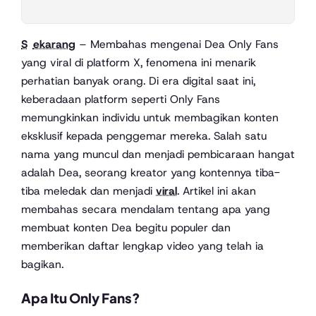
Sekarang
– Membahas mengenai Dea Only Fans
yang viral di platform X, fenomena ini menarik
perhatian banyak orang. Di era digital saat ini,
keberadaan platform seperti Only Fans
memungkinkan individu untuk membagikan konten
eksklusif kepada penggemar mereka. Salah satu
nama yang muncul dan menjadi pembicaraan hangat
adalah Dea, seorang kreator yang kontennya tiba-
tiba meledak dan menjadi
viral
. Artikel ini akan
membahas secara mendalam tentang apa yang
membuat konten Dea begitu populer dan
memberikan daftar lengkap video yang telah ia
bagikan.
Apa Itu Only Fans?