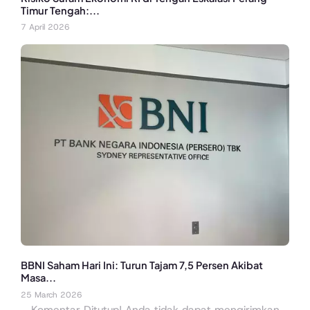
Timur Tengah:...
7 April 2026
BBNI Saham Hari Ini: Turun Tajam 7,5 Persen Akibat
Masa...
25 March 2026
Komentar Ditutup! Anda tidak dapat mengirimkan