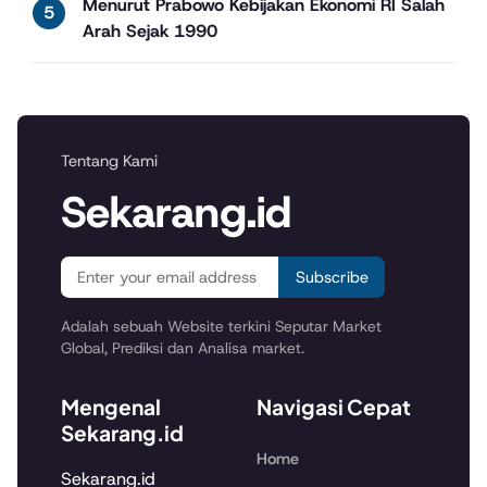
Menurut Prabowo Kebijakan Ekonomi RI Salah
Arah Sejak 1990
Tentang Kami
Sekarang.id
Subscribe
Adalah sebuah Website terkini Seputar Market
Global, Prediksi dan Analisa market.
Mengenal
Navigasi Cepat
Sekarang.id
Home
Sekarang.id