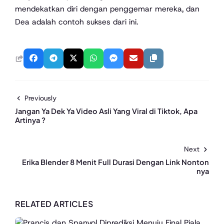
mendekatkan diri dengan penggemar mereka, dan
Dea adalah contoh sukses dari ini.
Previously
Jangan Ya Dek Ya Video Asli Yang Viral di Tiktok, Apa
Artinya ?
Next
Erika Blender 8 Menit Full Durasi Dengan Link Nonton
nya
RELATED ARTICLES