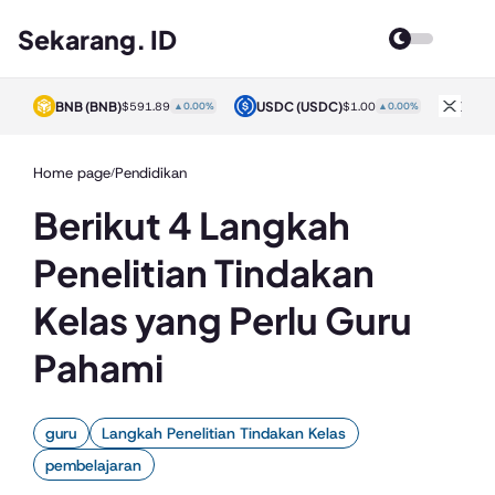
Sekarang. ID
BNB
(BNB)
USDC
(USDC)
XRP
0%
$591.89
▲0.00%
$1.00
▲0.00%
Home page
Pendidikan
/
Berikut 4 Langkah
Penelitian Tindakan
Kelas yang Perlu Guru
Pahami
guru
Langkah Penelitian Tindakan Kelas
pembelajaran