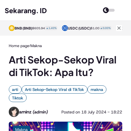
Sekarang. ID
BNB
(BNB)
USDC
(USDC)
XRP
0%
$605.94
▲1.40%
$1.00
▲0.00%
Home page
Makna
/
Arti Sekop-Sekop Viral
di TikTok: Apa Itu?
arti
Arti Sekop-Sekop Viral di TikTok
makna
Tiktok
aminz
(admin)
Posted on
18 July 2024 - 18:22
Makna