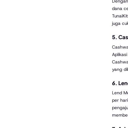
Dengan 
dana ce
TunaiKi
juga cu
5.
Ca
Cashwag
Aplikas
Cashwa
yang di
6.
Len
Lend Me
per har
pengaju
memberi