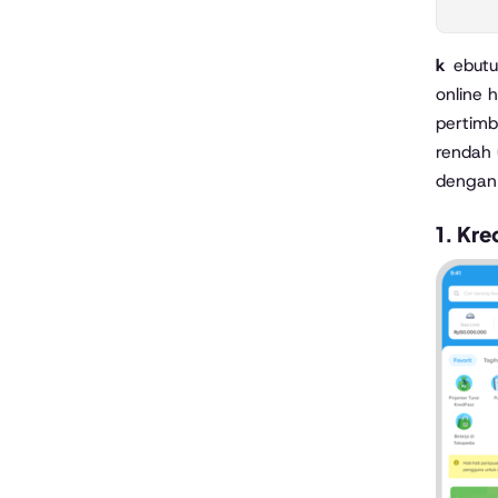
kebutuhan akan pinjaman uang seringkali datang dengan cepat dan mendesak. Beruntung, banyak aplikasi pinjaman
online 
pertimb
rendah 
dengan 
1.
Kre