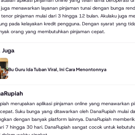
 adalah aplikasi pinjaman online yang telah lama beroperasi d
 juga menawarkan layanan pinjaman tunai dengan bunga renda
 tenor pinjaman mulai dari 3 hingga 12 bulan. Akulaku juga me
ung pada kelayakan kredit pengguna. Dengan syarat yang tidak 
anyak orang yang membutuhkan pinjaman cepat.
 Juga
Bu Guru Ida Tuban Viral, Ini Cara Menontonnya
aRupiah
iah merupakan aplikasi pinjaman online yang menawarkan p
cepat. Suku bunga yang ditawarkan oleh DanaRupiah mulai dari
ngkan dengan banyak platform lainnya. DanaRupiah memberika
ari 7 hingga 30 hari. DanaRupiah sangat cocok untuk kebut
ui dalam waktu singkat.