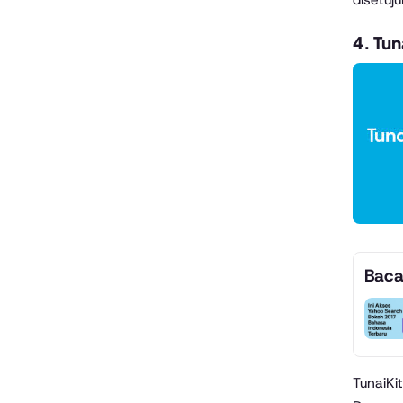
4.
Tun
Baca
TunaiKi