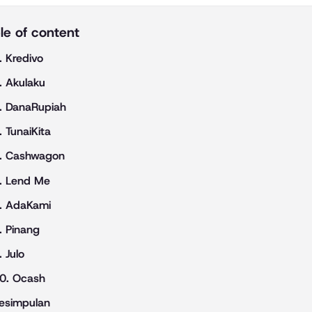
le of content
. Kredivo
. Akulaku
. DanaRupiah
. TunaiKita
. Cashwagon
. Lend Me
. AdaKami
. Pinang
. Julo
0. Ocash
esimpulan