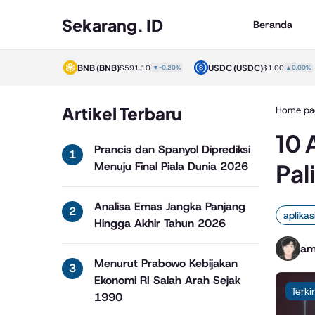
Sekarang. ID
Beranda
)
BNB
(BNB)
USDC
(USDC)
$1.00
▲0.00%
$591.10
▼-0.20%
$1.00
▲0.00%
Artikel Terbaru
Home pa
10 
Prancis dan Spanyol Diprediksi
Pal
Menuju Final Piala Dunia 2026
Analisa Emas Jangka Panjang
aplikas
Hingga Akhir Tahun 2026
am
Menurut Prabowo Kebijakan
Ekonomi RI Salah Arah Sejak
Terki
1990