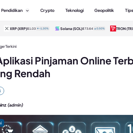
Pendidikan
Crypto
Teknologi
Geopolitik
Tip
XRP
(XRP)
Solana
(SOL)
TRON
(TRX
$1.03
▼-1.30%
$73.64
▲0.50%
ge
Terkini
/
Aplikasi Pinjaman Online Te
ing Rendah
i
inz
(admin)
ni