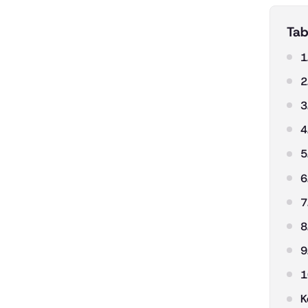
Tab
1
2
3
4
5
6
7
8
9
1
K