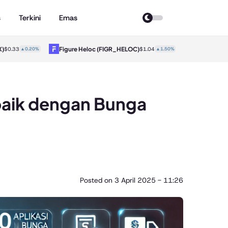
s
Terkini
Emas
)
Figure Heloc
(FIGR_HELOC)
Hyperliquid
$0.33
▲0.20%
$1.04
▲1.50%
rbaik dengan Bunga
Posted on
3 April 2025 - 11:26