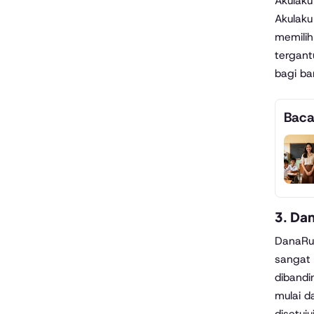
Akulaku
Akulaku
memilih
tergant
bagi b
Baca
3.
Dan
DanaRup
sangat 
dibandi
mulai d
disetuj