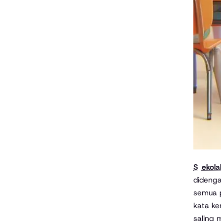
Sekol
didenga
semua p
kata ke
saling 