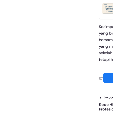
Kesimpu
yang bi
bersama
yang me
sekolah
tetapi 
Previo
Kode HR
Profesi