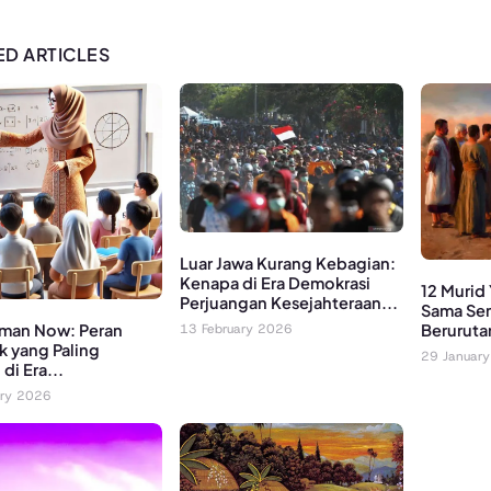
ED ARTICLES
Luar Jawa Kurang Kebagian:
Kenapa di Era Demokrasi
12 Murid
Perjuangan Kesejahteraan...
Sama Sem
Beruruta
man Now: Peran
13 February 2026
k yang Paling
29 Januar
di Era...
ary 2026