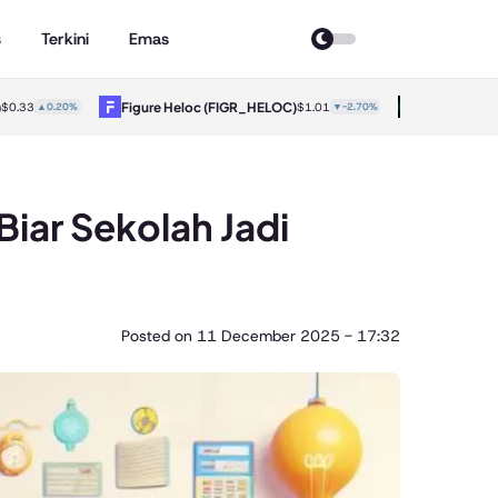
s
Terkini
Emas
Figure Heloc
(FIGR_HELOC)
Hyperliquid
$0.33
▲0.20%
$1.01
▼-2.70%
iar Sekolah Jadi
Posted on
11 December 2025 - 17:32