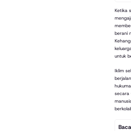
Ketika 
mengaja
membent
berani 
Kehanga
keluarg
untuk b
Iklim s
berjala
hukuman
secara 
manusia
berkola
Baca