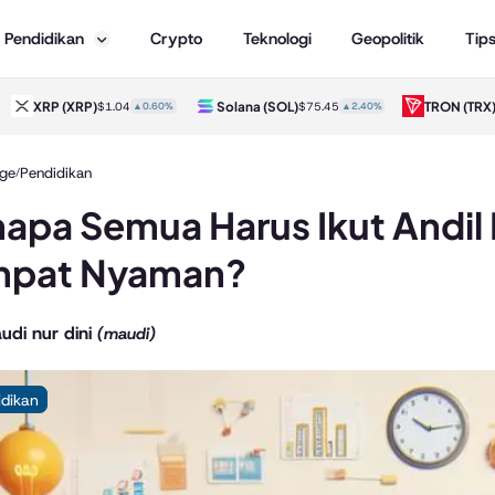
Pendidikan
Crypto
Teknologi
Geopolitik
Tip
XRP
(XRP)
Solana
(SOL)
TRON
(TRX)
$1.04
▲0.60%
$75.45
▲2.40%
ge
Pendidikan
/
apa Semua Harus Ikut Andil B
mpat Nyaman?
udi nur dini
(maudi)
idikan