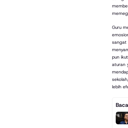
member
memegan
Guru m
emosion
sangat 
menyamp
pun iku
aturan 
mendapa
sekolah
lebih ef
Baca