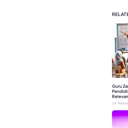
RELAT
Guru Za
Pendidi
Relevan 
14 Febru