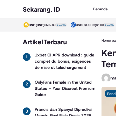
Sekarang. ID
Beranda
)
BNB
(BNB)
USDC
(USDC)
$1.00
▲0.00%
$597.80
▲0.80%
$1.00
▲0.00%
Artikel Terbaru
Home pa
Ken
1xbet CI APK download : guide
Te
complet du bonus, exigences
de mise et téléchargement
ma
OnlyFans Female in the United
States – Your Discreet Premium
Pend
Guide
Prancis dan Spanyol Diprediksi
Menuju Final Piala Dunia 2026