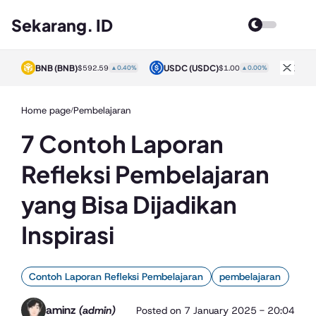
Sekarang. ID
BNB
(BNB)
USDC
(USDC)
XRP
0%
$592.59
▲0.40%
$1.00
▲0.00%
Home page
Pembelajaran
/
7 Contoh Laporan
Refleksi Pembelajaran
yang Bisa Dijadikan
Inspirasi
Contoh Laporan Refleksi Pembelajaran
pembelajaran
aminz
(admin)
Posted on
7 January 2025 - 20:04