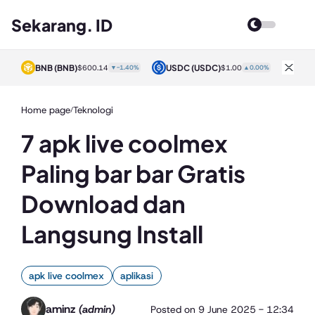
Sekarang. ID
BNB
(BNB)
USDC
(USDC)
XRP
0%
$600.14
▼-1.40%
$1.00
▲0.00%
Home page
Teknologi
/
7 apk live coolmex
Paling bar bar Gratis
Download dan
Langsung Install
apk live coolmex
aplikasi
aminz
(admin)
Posted on
9 June 2025 - 12:34