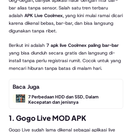
deg-degan, banyak aplikasi hadir dengan fitur bar-
bar alias tanpa sensor. Salah satu tren terbaru
adalah
APK Live Coolmex
, yang kini mulai ramai dicari
karena dikenal bebas, bar-bar, dan bisa langsung
digunakan tanpa ribet.
Berikut ini adalah
7 apk live Coolmex paling bar-bar
yang bisa diunduh secara gratis dan langsung di-
install tanpa perlu registrasi rumit. Cocok untuk yang
mencari hiburan tanpa batas di malam hari.
Baca Juga
7 Perbedaan HDD dan SSD, Dalam
Kecepatan dan jenisnya
1.
Gogo Live MOD APK
Gogo Live sudah lama dikenal sebagai aplikasi live