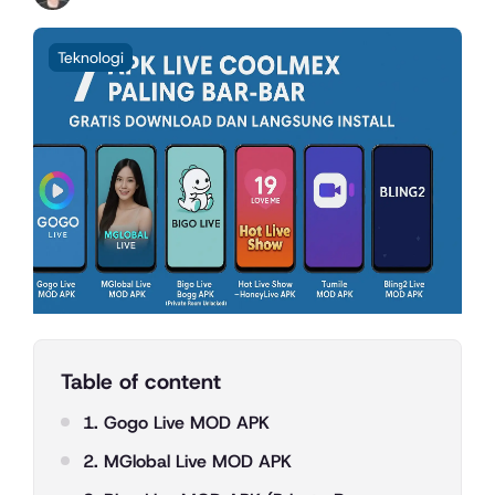
Teknologi
Table of content
1. Gogo Live MOD APK
2. MGlobal Live MOD APK