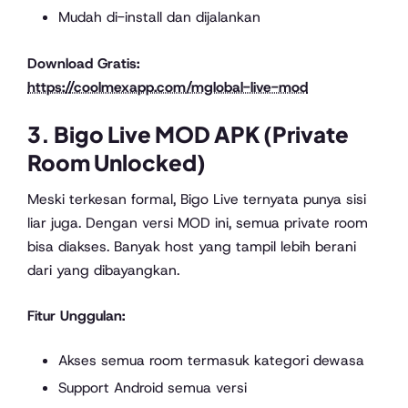
Mudah di-install dan dijalankan
Download Gratis:
https://coolmexapp.com/mglobal-live-mod
3.
Bigo Live MOD APK (Private
Room Unlocked)
Meski terkesan formal, Bigo Live ternyata punya sisi
liar juga. Dengan versi MOD ini, semua private room
bisa diakses. Banyak host yang tampil lebih berani
dari yang dibayangkan.
Fitur Unggulan:
Akses semua room termasuk kategori dewasa
Support Android semua versi