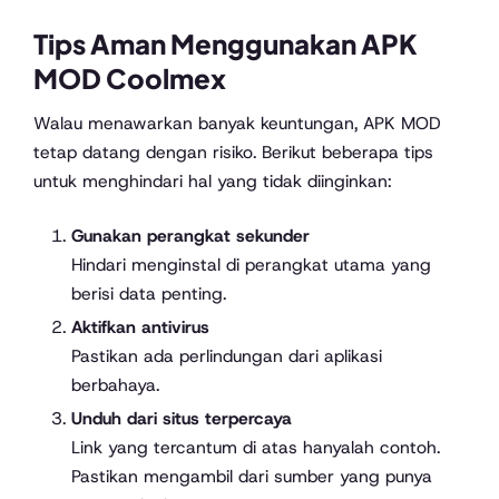
Tips Aman Menggunakan APK
MOD Coolmex
Walau menawarkan banyak keuntungan, APK MOD
tetap datang dengan risiko. Berikut beberapa tips
untuk menghindari hal yang tidak diinginkan:
Gunakan perangkat sekunder
Hindari menginstal di perangkat utama yang
berisi data penting.
Aktifkan antivirus
Pastikan ada perlindungan dari aplikasi
berbahaya.
Unduh dari situs terpercaya
Link yang tercantum di atas hanyalah contoh.
Pastikan mengambil dari sumber yang punya