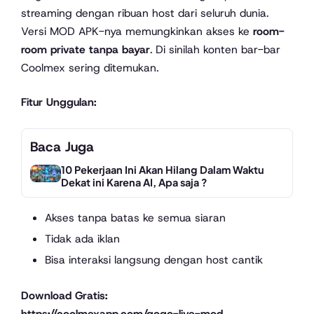
streaming dengan ribuan host dari seluruh dunia.
Versi MOD APK-nya memungkinkan akses ke
room-
room private tanpa bayar
. Di sinilah konten bar-bar
Coolmex sering ditemukan.
Fitur Unggulan:
Baca Juga
10 Pekerjaan Ini Akan Hilang Dalam Waktu
Dekat ini Karena AI, Apa saja ?
Akses tanpa batas ke semua siaran
Tidak ada iklan
Bisa interaksi langsung dengan host cantik
Download Gratis:
https://coolmexapp.com/gogo-live-mod