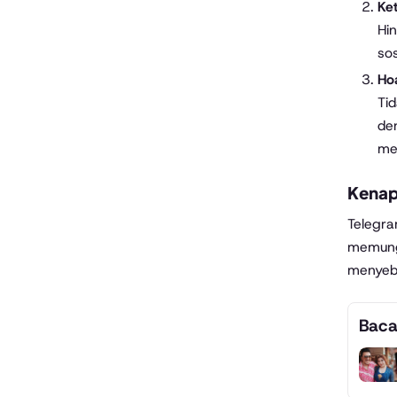
Ket
Hi
sos
Ho
Ti
den
me
Kenap
Telegra
memungk
menyeba
Baca