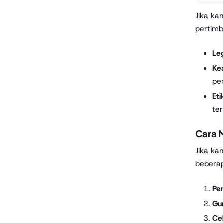
Jika ka
pertim
Leg
Ke
pe
Eti
ter
Cara 
Jika ka
beberap
Pe
Gu
Ce