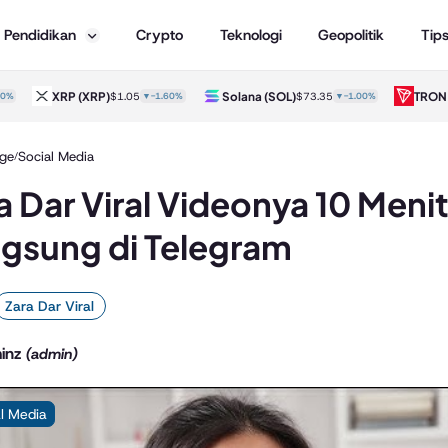
Pendidikan
Crypto
Teknologi
Geopolitik
Tip
XRP
(XRP)
Solana
(SOL)
TRON
(TR
$1.05
▼-1.60%
$73.35
▼-1.00%
ge
Social Media
/
a Dar Viral Videonya 10 Meni
gsung di Telegram
Zara Dar Viral
inz
(admin)
l Media