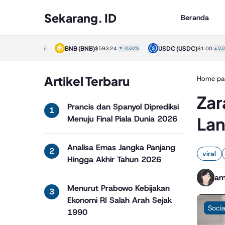
Sekarang. ID
Beranda
)
BNB
(BNB)
USDC
(USDC)
$1.00
▲0.00%
$593.24
▼-0.60%
$1.00
▲0.00%
Artikel Terbaru
Home pa
Zar
Prancis dan Spanyol Diprediksi
Lan
Menuju Final Piala Dunia 2026
Analisa Emas Jangka Panjang
viral
Hingga Akhir Tahun 2026
am
Menurut Prabowo Kebijakan
Ekonomi RI Salah Arah Sejak
Socia
1990