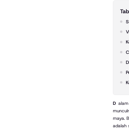
Tab
S
V
K
C
D
P
K
Dalam beberapa hari terakhir, nama Zara Dar menjadi perbincangan hangat di media sosial. Hal ini dipicu oleh
munculn
maya. B
adalah 