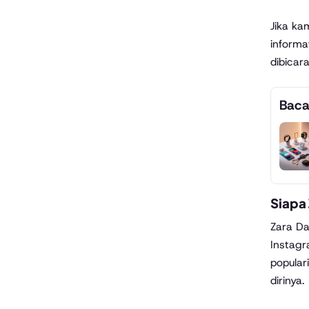
Jika ka
informa
dibicar
Baca
Siapa
Zara Da
Instagr
popular
dirinya.