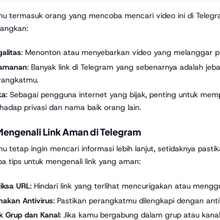
mu termasuk orang yang mencoba mencari video ini di Telegr
bangkan:
alitas
: Menonton atau menyebarkan video yang melanggar pr
amanan
: Banyak link di Telegram yang sebenarnya adalah jeb
rangkatmu.
ka
: Sebagai pengguna internet yang bijak, penting untuk me
hadap privasi dan nama baik orang lain.
Mengenali Link Aman di Telegram
mu tetap ingin mencari informasi lebih lanjut, setidaknya pa
a tips untuk mengenali link yang aman:
riksa URL
: Hindari link yang terlihat mencurigakan atau mengg
nakan Antivirus
: Pastikan perangkatmu dilengkapi dengan an
k Grup dan Kanal
: Jika kamu bergabung dalam grup atau kanal