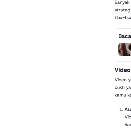
Banyak 
strateg
tiba-tib
Baca
Video 
Video y
bukti y
kamu ke
Asa
Vid
Ba