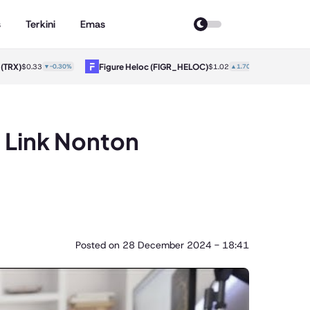
s
Terkini
Emas
X)
Figure Heloc
(FIGR_HELOC)
Hyperliqu
$0.33
▼-0.30%
$1.02
▲1.70%
t Link Nonton
Posted on
28 December 2024 - 18:41