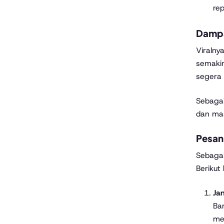
rep
Dampa
Viralny
semakin
segera 
Sebagai
dan mas
Pesan
Sebagai
Berikut
Ja
Ban
me