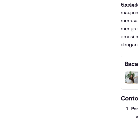
Pembel
maupun
merasak
mengam
emosi 
dengan 
Baca
Conto
Pe