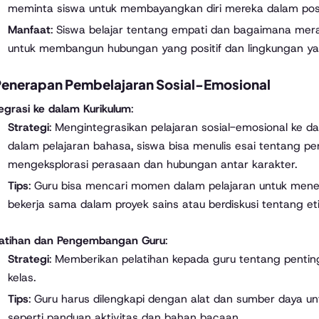
meminta siswa untuk membayangkan diri mereka dalam posi
Manfaat
: Siswa belajar tentang empati dan bagaimana mera
untuk membangun hubungan yang positif dan lingkungan yang
Penerapan Pembelajaran Sosial-Emosional
egrasi ke dalam Kurikulum
:
Strategi
: Mengintegrasikan pelajaran sosial-emosional ke d
dalam pelajaran bahasa, siswa bisa menulis esai tentang 
mengeksplorasi perasaan dan hubungan antar karakter.
Tips
: Guru bisa mencari momen dalam pelajaran untuk menek
bekerja sama dalam proyek sains atau berdiskusi tentang et
latihan dan Pengembangan Guru
:
Strategi
: Memberikan pelatihan kepada guru tentang pent
kelas.
Tips
: Guru harus dilengkapi dengan alat dan sumber daya u
seperti panduan aktivitas dan bahan bacaan.