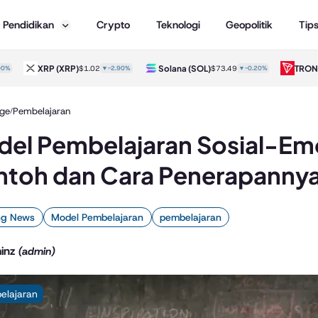
Pendidikan
Crypto
Teknologi
Geopolitik
Tip
XRP
(XRP)
Solana
(SOL)
TRON
(TR
$1.02
▼-2.90%
$73.49
▼-0.20%
ge
Pembelajaran
/
el Pembelajaran Sosial-Emo
toh dan Cara Penerapanny
ng News
Model Pembelajaran
pembelajaran
inz
(admin)
elajaran