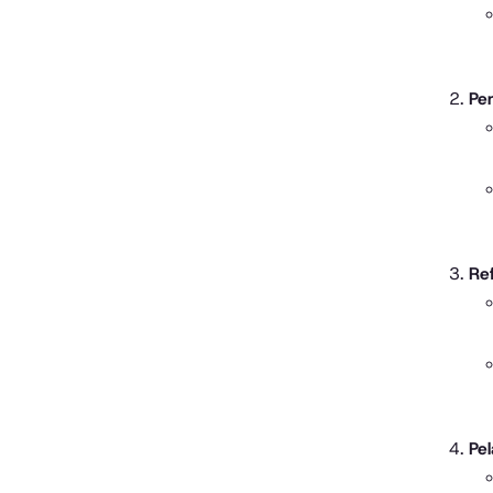
Pem
Ref
Pel