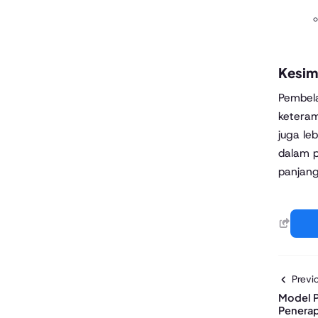
Kesim
Pembela
keteram
juga le
dalam p
panjang
Previo
Model P
Penera