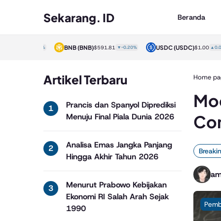
Sekarang. ID
Beranda
)
BNB
(BNB)
USDC
(USDC)
$1.00
▲0.00%
$591.81
▼-0.20%
$1.00
▲0.00%
Artikel Terbaru
Home pa
Mod
Prancis dan Spanyol Diprediksi
Con
Menuju Final Piala Dunia 2026
Analisa Emas Jangka Panjang
Breaki
Hingga Akhir Tahun 2026
am
Menurut Prabowo Kebijakan
Ekonomi RI Salah Arah Sejak
Pemb
1990