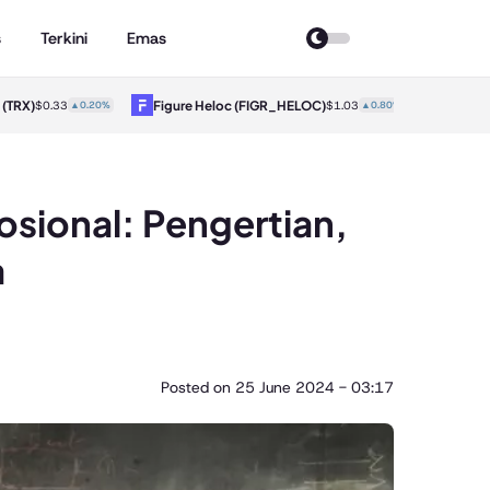
s
Terkini
Emas
X)
Figure Heloc
(FIGR_HELOC)
Hyperliqui
$0.33
▲0.20%
$1.03
▲0.80%
sional: Pengertian,
a
Posted on
25 June 2024 - 03:17