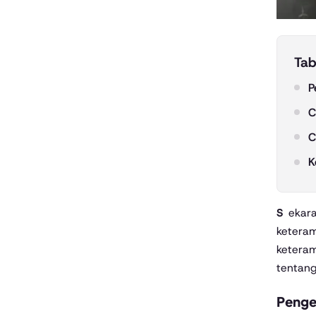
Tab
P
C
C
K
Sekarang – Pembelajaran sosial-emosional adalah pendekatan pendidikan yang mengutamakan pengembangan
keteram
keteram
tentang
Penge