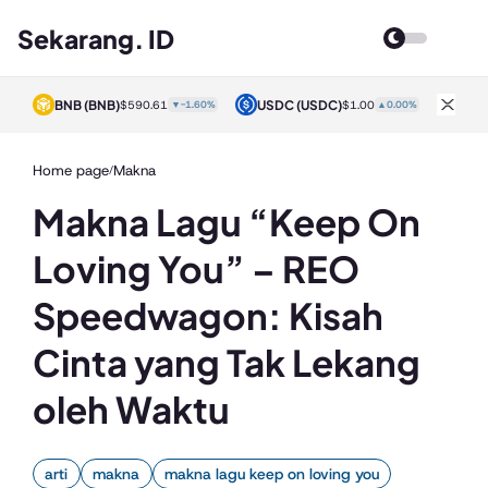
Sekarang. ID
BNB
(BNB)
USDC
(USDC)
XRP
0%
$590.61
▼-1.60%
$1.00
▲0.00%
Home page
Makna
/
Makna Lagu “Keep On
Loving You” – REO
Speedwagon: Kisah
Cinta yang Tak Lekang
oleh Waktu
arti
makna
makna lagu keep on loving you