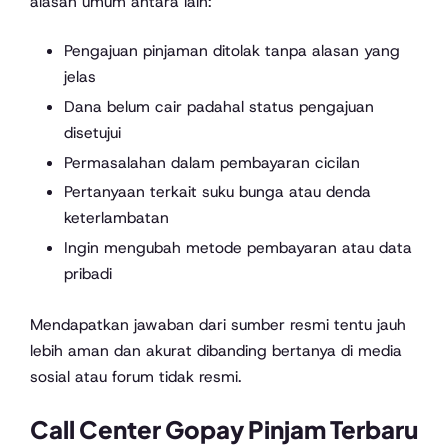
alasan umum antara lain:
Pengajuan pinjaman ditolak tanpa alasan yang
jelas
Dana belum cair padahal status pengajuan
disetujui
Permasalahan dalam pembayaran cicilan
Pertanyaan terkait suku bunga atau denda
keterlambatan
Ingin mengubah metode pembayaran atau data
pribadi
Mendapatkan jawaban dari sumber resmi tentu jauh
lebih aman dan akurat dibanding bertanya di media
sosial atau forum tidak resmi.
Call Center Gopay Pinjam Terbaru