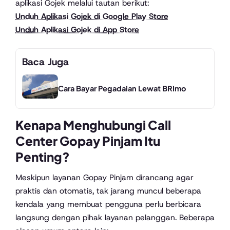
aplikasi Gojek melalui tautan berikut:
Unduh Aplikasi Gojek di Google Play Store
Unduh Aplikasi Gojek di App Store
Baca Juga
Cara Bayar Pegadaian Lewat BRImo
Kenapa Menghubungi Call
Center Gopay Pinjam Itu
Penting?
Meskipun layanan Gopay Pinjam dirancang agar
praktis dan otomatis, tak jarang muncul beberapa
kendala yang membuat pengguna perlu berbicara
langsung dengan pihak layanan pelanggan. Beberapa