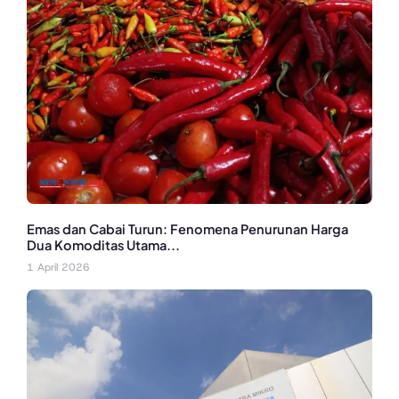
Emas dan Cabai Turun: Fenomena Penurunan Harga
Dua Komoditas Utama...
1 April 2026