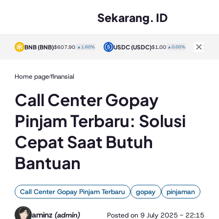
Sekarang. ID
BNB
(BNB)
USDC
(USDC)
XRP
0%
$607.90
▲1.60%
$1.00
▲0.00%
Home page
finansial
/
Call Center Gopay
Pinjam Terbaru: Solusi
Cepat Saat Butuh
Bantuan
Call Center Gopay Pinjam Terbaru
gopay
pinjaman
aminz
(admin)
Posted on
9 July 2025 - 22:15