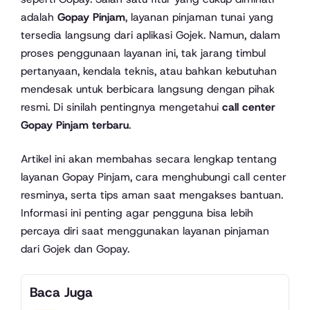
adalah
Gopay Pinjam
, layanan pinjaman tunai yang
tersedia langsung dari aplikasi Gojek. Namun, dalam
proses penggunaan layanan ini, tak jarang timbul
pertanyaan, kendala teknis, atau bahkan kebutuhan
mendesak untuk berbicara langsung dengan pihak
resmi. Di sinilah pentingnya mengetahui
call center
Gopay Pinjam terbaru
.
Artikel ini akan membahas secara lengkap tentang
layanan Gopay Pinjam, cara menghubungi call center
resminya, serta tips aman saat mengakses bantuan.
Informasi ini penting agar pengguna bisa lebih
percaya diri saat menggunakan layanan pinjaman
dari Gojek dan Gopay.
Baca Juga