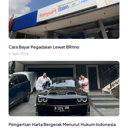
Cara Bayar Pegadaian Lewat BRImo
1 April 2026
Pengertian Harta Bergerak Menurut Hukum Indonesia