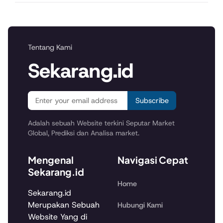
Tentang Kami
Sekarang.id
Subscribe
Adalah sebuah Website terkini Seputar Market
Global, Prediksi dan Analisa market.
Mengenal
Navigasi Cepat
Sekarang.id
Home
Sekarang.id
Merupakan Sebuah
Hubungi Kami
Website Yang di