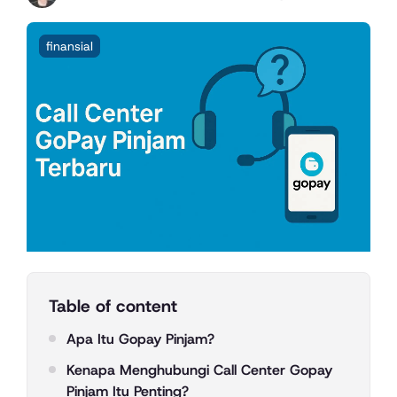
finansial
Table of content
Apa Itu Gopay Pinjam?
Kenapa Menghubungi Call Center Gopay
Pinjam Itu Penting?