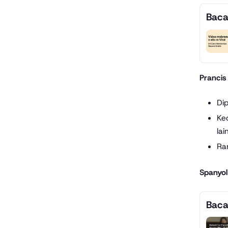
Baca
Prancis
Dip
Ke
lai
Ran
Spanyol
Baca