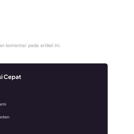
 komentar pada artikel ini.
si Cepat
ami
nten