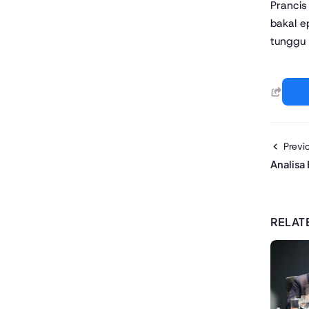
Prancis
bakal e
tunggu 
Previo
Analisa
RELAT