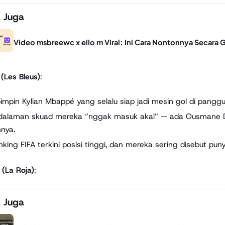
 Juga
Video msbreewc x ello m Viral: Ini Cara Nontonnya Secara G
 (Les Bleus)
:
impin Kylian Mbappé yang selalu siap jadi mesin gol di pangg
dalaman skuad mereka “nggak masuk akal” — ada Ousmane De
nnya.
king FIFA terkini posisi tinggi, dan mereka sering disebut pun
 (La Roja)
:
 Juga