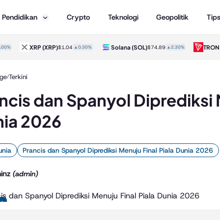
Pendidikan
Crypto
Teknologi
Geopolitik
Tip
XRP
(XRP)
Solana
(SOL)
TRON
(TRX)
$1.04
▲0.30%
$74.89
▲2.30%
ge
Terkini
/
ncis dan Spanyol Diprediksi 
ia 2026
unia
Prancis dan Spanyol Diprediksi Menuju Final Piala Dunia 2026
inz
(admin)
ni