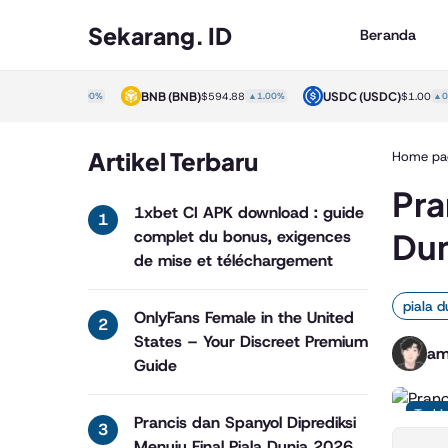
Sekarang. ID
Beranda
)
BNB
(BNB)
USDC
(USDC)
$1.00
▲0.00%
$594.88
▲1.00%
$1.00
▲0.00%
Artikel Terbaru
Home pa
Pra
1xbet CI APK download : guide
Dun
complet du bonus, exigences
de mise et téléchargement
piala d
OnlyFans Female in the United
States – Your Discreet Premium
am
Guide
Terki
Prancis dan Spanyol Diprediksi
Menuju Final Piala Dunia 2026