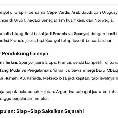
anyol
di Grup H bersama Cape Verde, Arab Saudi, dan Uruguay —
ancis
di Grup I, hadapi Senegal, tim kualifikasi, dan Norwegia.
nalis bilang final bakal jadi
Prancis vs Spanyol
, dengan hasil 
iksi Prancis juara, tapi Spanyol tetap favorit bursa taruhan.
r Pendukung Lainnya
m Terkini
: Spanyol juara Eropa, Prancis selalu kompetitif di tu
ntang Muda vs Pengalaman
: Yamal cs bawa energi baru, Mba
an Rumah
: AS, Kanada, Meksiko bisa jadi kejutan, tapi levelnya
aja sepak bola penuh kejutan. Argentina sebagai juara bertahan,
nggu perjalanan mereka.
pulan: Siap-Siap Saksikan Sejarah!