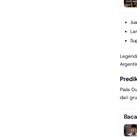
Ju
La
Sup
Legenda
Argenti
Predik
Piala D
dari gr
Baca