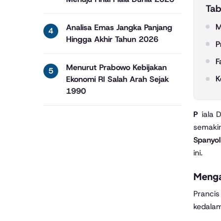
Tab
M
Analisa Emas Jangka Panjang
Hingga Akhir Tahun 2026
P
F
Menurut Prabowo Kebijakan
K
Ekonomi RI Salah Arah Sejak
1990
Piala Dunia 2026 sedang berlangsung seru di Amerika Utara, dan pembicaraan soal siapa yang bakal angkat trofi
semakin
Spanyol
ini.
Menga
Prancis
kedalam