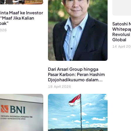
inta Maaf ke Investor
“Maaf Jika Kalian
pak”
Satoshi 
Whitepa
2026
Revolusi
Global
14 April 2
Dari Arsari Group hingga
Pasar Karbon: Peran Hashim
Djojohadikusumo dalam...
18 April 2026