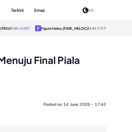
s
Terkini
Emas
Figure Heloc
(FIGR_HELOC)
Hyperliquid
$0.33
▲0.30%
$1.01
▼-2.70%
Menuju Final Piala
Posted on
14 June 2026 - 17:42