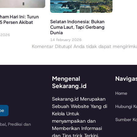
ham Hari Ini: Turun
Selatan Indonesia: Bukan
,5 Persen Akibat
Cuma Laut, Tapi Gerbang
Dunia
 2026
14 February 2026
Komentar Ditutup! Anda tidak dapat mengirimkan
Mengenal
Naviga
Sekarang.id
Home
Sekarang.id Merupakan
Sebuah Website Yang di
Hubungi K
be
Kelola Untuk
Sumber Ko
menyampaikan dan
al, Prediksi dan
Memberikan Informasi
dan Tips trick Terkini.