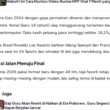
Heboh! Ini Cara Nonton Video Nurma HMT Viral 7 Menit ya
ara Euro 2024 dengan gaya permainan dinamis dan menyeran
mine Yamal (baru 18 tahun!) siap mengguncang turnamen baren
erkomputer Opta kasih peluang juara tertinggi sekitar 16,1%, u
 Brasil Ronaldo Luis Nazario bahkan bilang Spanyol dan Prancis
na saat ini. EA Sports dan simulasi AI lain juga mendukung duo 
si Jalan Menuju Final
unia 2026 pakai format baru dengan 48 tim, tapi favorit tetap 
up masing-masing dengan mudah, lalu saling temui di babak k
 Juga
Gaji Guru Akan Resmi di Naikan di Era Prabowo, Guru Segera 
dapat Berjalan lancar