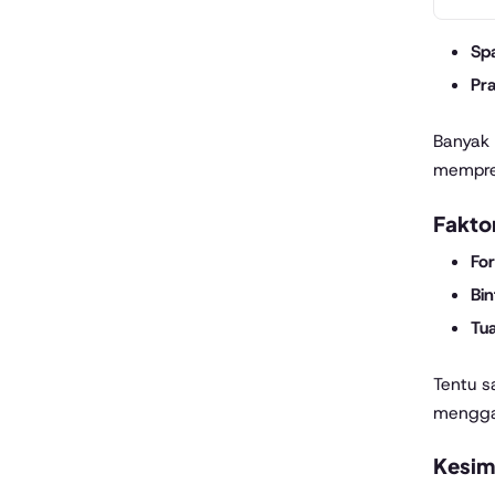
Sp
Pr
Banyak a
mempred
Fakto
For
Bi
Tu
Tentu s
mengga
Kesim