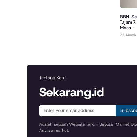
BBNI Sa
Tajam 7
Masa...
25 March
Tentang Kami
Sekarang.id
Subscri
Adalah sebuah Website terkini Seputar Market Glob
Analisa market.