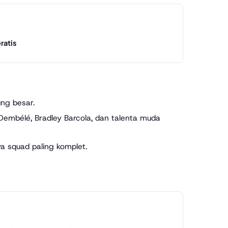
ratis
ung besar.
mbélé, Bradley Barcola, dan talenta muda
ya squad paling komplet.