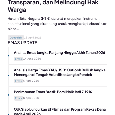
Sorotan Hingga Kini
Transparan, dan Melindungi Hak
Presiden Prabowo Subianto kembali bikin pernyataan yang
perekonomian Indonesia, negara kepulauan dengan lebih
Warga
mengguncang. Di depan ribuan pengusaha muda HIPMI di...
dari...
Pernah mendengar nama Tim Mawar? Bagi yang mengikuti
sejarah Reformasi 1998, nama ini sering muncul...
Geopolitik
12 June 2026
Hukum Tata Negara (HTN) darurat merupakan instrumen
Geopolitik
18 April 2026
konstitusional yang dirancang untuk menghadapi situasi luar
Geopolitik
21 May 2026
biasa...
Geopolitik
18 April 2026
EMAS UPDATE
Analisa Emas Jangka Panjang Hingga Akhir Tahun 2026
14 June 2026
Emas
Analisis Harga Emas XAU/USD: Outlook Bullish Jangka
Menengah di Tengah Volatilitas Jangka Pendek
6 April 2026
Emas
Penimbunan Emas Brasil: Porsi Naik Jadi 7,19%
6 April 2026
Emas
OJK Siap Luncurkan ETF Emas dan Program Reksa Dana
pada April 2026