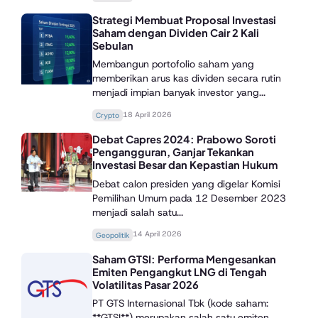
Strategi Membuat Proposal Investasi
Saham dengan Dividen Cair 2 Kali
Sebulan
Membangun portofolio saham yang
memberikan arus kas dividen secara rutin
menjadi impian banyak investor yang...
18 April 2026
Crypto
Debat Capres 2024: Prabowo Soroti
Pengangguran, Ganjar Tekankan
Investasi Besar dan Kepastian Hukum
Debat calon presiden yang digelar Komisi
Pemilihan Umum pada 12 Desember 2023
menjadi salah satu...
14 April 2026
Geopolitik
Saham GTSI: Performa Mengesankan
Emiten Pengangkut LNG di Tengah
Volatilitas Pasar 2026
PT GTS Internasional Tbk (kode saham:
**GTSI**) merupakan salah satu emiten