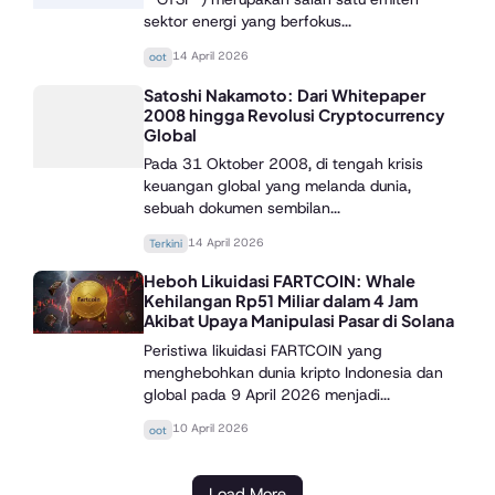
sektor energi yang berfokus...
14 April 2026
oot
Satoshi Nakamoto: Dari Whitepaper
2008 hingga Revolusi Cryptocurrency
Global
Pada 31 Oktober 2008, di tengah krisis
keuangan global yang melanda dunia,
sebuah dokumen sembilan...
14 April 2026
Terkini
Heboh Likuidasi FARTCOIN: Whale
Kehilangan Rp51 Miliar dalam 4 Jam
Akibat Upaya Manipulasi Pasar di Solana
Peristiwa likuidasi FARTCOIN yang
menghebohkan dunia kripto Indonesia dan
global pada 9 April 2026 menjadi...
10 April 2026
oot
Load More