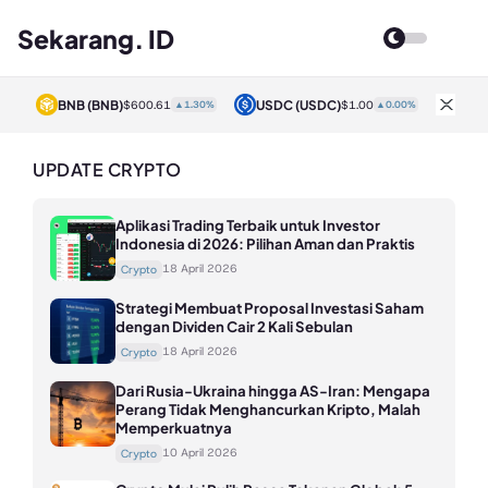
Sekarang. ID
BNB
(BNB)
USDC
(USDC)
XRP
0%
$600.61
▲1.30%
$1.00
▲0.00%
UPDATE CRYPTO
Aplikasi Trading Terbaik untuk Investor
Indonesia di 2026: Pilihan Aman dan Praktis
18 April 2026
Crypto
Strategi Membuat Proposal Investasi Saham
dengan Dividen Cair 2 Kali Sebulan
18 April 2026
Crypto
Dari Rusia-Ukraina hingga AS-Iran: Mengapa
Perang Tidak Menghancurkan Kripto, Malah
Memperkuatnya
10 April 2026
Crypto