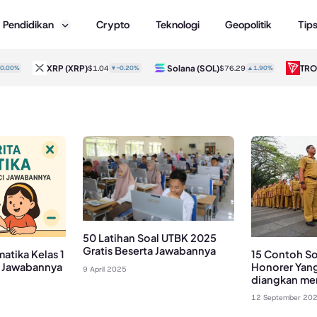
Pendidikan
Crypto
Teknologi
Geopolitik
Tip
XRP
(XRP)
Solana
(SOL)
TRON
(
0%
$1.04
▼-0.20%
$76.29
▲1.90%
50 Latihan Soal UTBK 2025
Gratis Beserta Jawabannya
atika Kelas 1
15 Contoh So
i Jawabannya
Honorer Yan
9 April 2025
diangkan me
12 September 20