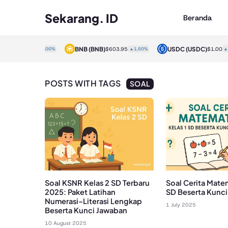
Sekarang. ID
Beranda
DT)
BNB
(BNB)
USDC
(USDC)
$1.00
▲0.00%
$603.95
▲1.50%
$1.00
▲0.0
POSTS WITH TAGS
SOAL
Soal KSNR Kelas 2 SD Terbaru
Soal Cerita Matem
2025: Paket Latihan
SD Beserta Kunc
Numerasi–Literasi Lengkap
1 July 2025
Beserta Kunci Jawaban
10 August 2025