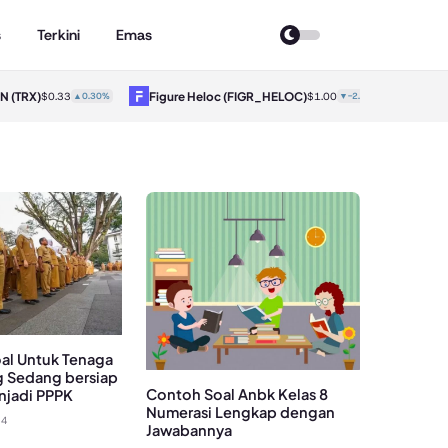
s
Terkini
Emas
TRX)
Figure Heloc
(FIGR_HELOC)
Hyperliq
$0.33
▲0.30%
$1.00
▼-2.70%
al Untuk Tenaga
g Sedang bersiap
Contoh Soal Anbk Kelas 8
njadi PPPK
Numerasi Lengkap dengan
24
Jawabannya