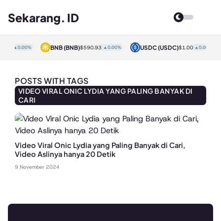
Sekarang. ID
BNB
(BNB)
USDC
(USDC)
.00
▲0.00%
$590.93
▲0.00%
$1.00
▲0.00%
POSTS WITH TAGS
VIDEO VIRAL ONIC LYDIA YANG PALING BANYAK DI
CARI
Video Viral Onic Lydia yang Paling Banyak di Cari,
Video Aslinya hanya 20 Detik
9 November 2024