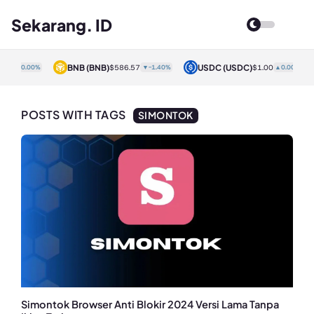
Sekarang. ID
BNB
(BNB)
USDC
(USDC)
00
▲0.00%
$586.57
▼-1.40%
$1.00
▲0.00%
POSTS WITH TAGS
SIMONTOK
Simontok Browser Anti Blokir 2024 Versi Lama Tanpa