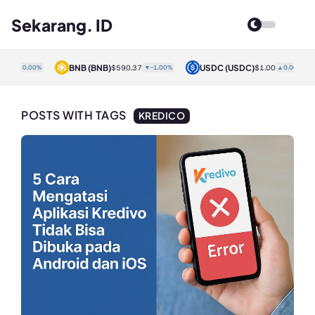
Sekarang. ID
BNB
(BNB)
USDC
(USDC)
00
▲0.00%
$590.37
▼-1.00%
$1.00
▲0.00%
POSTS WITH TAGS
KREDICO