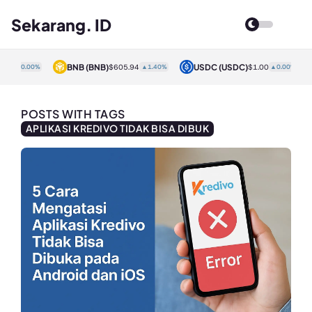
Sekarang. ID
BNB
(BNB)
USDC
(USDC)
00
▲0.00%
$605.94
▲1.40%
$1.00
▲0.00%
POSTS WITH TAGS
APLIKASI KREDIVO TIDAK BISA DIBUK