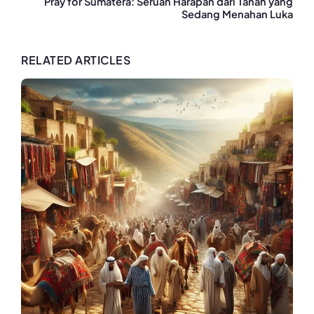
Pray for Sumatera: Seruan Harapan dari Tanah yang
Sedang Menahan Luka
RELATED ARTICLES