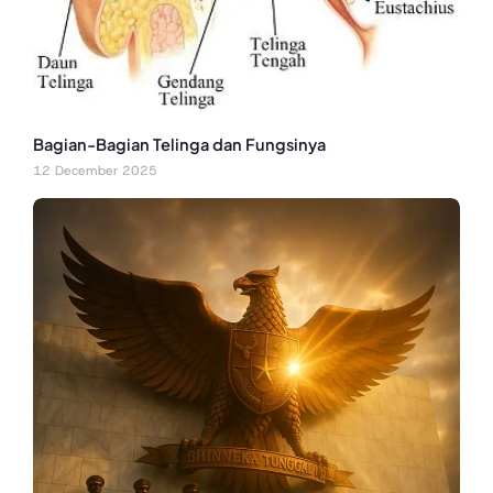
Bagian-Bagian Telinga dan Fungsinya
12 December 2025