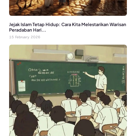
Jejak Islam Tetap Hidup: Cara Kita Melestarikan Warisan
Peradaban Hari...
15 February 2026