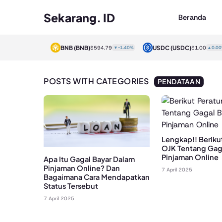
Sekarang. ID
Beranda
)
BNB
(BNB)
USDC
(USDC)
$1.00
▲0.00%
$594.79
▼-1.40%
$1.00
▲0.00%
POSTS WITH CATEGORIES
PENDATAAN
Lengkap!! Beriku
OJK Tentang Gag
Pinjaman Online
Apa Itu Gagal Bayar Dalam
Pinjaman Online? Dan
7 April 2025
Bagaimana Cara Mendapatkan
Status Tersebut
7 April 2025