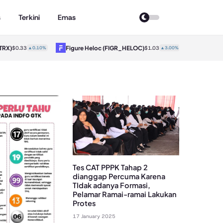
s
Terkini
Emas
RX)
Figure Heloc
(FIGR_HELOC)
Hyperliqu
$0.33
▲0.10%
$1.03
▲3.00%
Tes CAT PPPK Tahap 2
dianggap Percuma Karena
TIdak adanya Formasi,
Pelamar Ramai-ramai Lakukan
Protes
17 January 2025