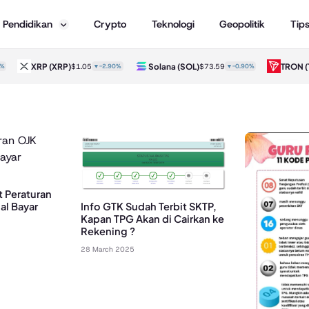
Pendidikan
Crypto
Teknologi
Geopolitik
Tip
XRP
(XRP)
Solana
(SOL)
TRON
(T
$1.05
▼-2.90%
$73.59
▼-0.90%
t Peraturan
al Bayar
Info GTK Sudah Terbit SKTP,
Kapan TPG Akan di Cairkan ke
Rekening ?
28 March 2025